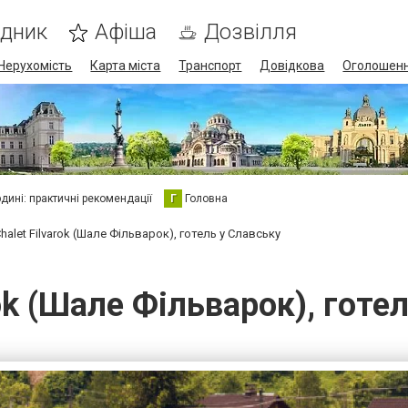
ідник
Афіша
Дозвілля
Нерухомість
Карта міста
Транспорт
Довідкова
Оголошен
юдині: практичні рекомендації
Г
Головна
halet Filvarok (Шале Фільварок), готель у Славську
rok (Шале Фільварок), готе