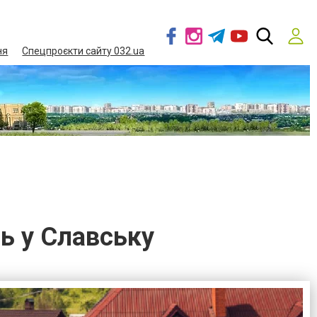
ня
Спецпроєкти сайту 032.ua
ль у Славську