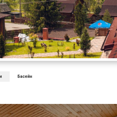
и
Басейн