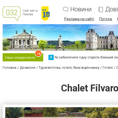
Новини
Дов
Реклама на сайті
Погода
18
Я
Як забезпечити гідну старість близькій л
Наші спецпроєкти
Головна
Дозвілля
Турагентства, готелі, бази відпочинку
Готелі
C
Chalet Filva