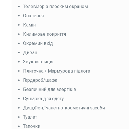
Телевізор з плоским екраном
Опалення
Камін
Килимове покриття
Окремий вхід
Диван
Звукоізоляція
Плиточна / Мармурова підлога
Гардероб/шафа
Безпечний для алергіків
Сушарка для одягу
Душ,Фен,Туалетно-косметичні засоби
Туалет
Тапочки