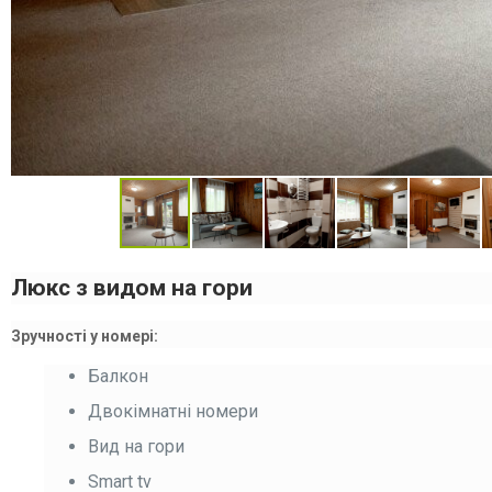
Люкс з видом на гори
Зручності у номері:
Балкон
Двокімнатні номери
Вид на гори
Smart tv