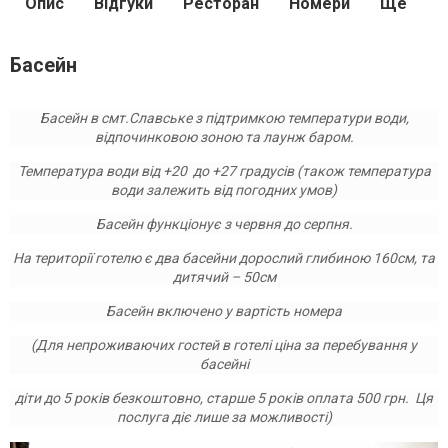
Опис
Відгуки
Ресторан
Номери
Ще
Басейн
Басейн в смт.Славське з
підтримкою температури води
,
відпочинковою зоною та лаунж баром.
Температура води від +20 до +27 градусів (також температура
води залежить від погодних умов)
Басейн функціонує з червня до серпня.
На території готелю є два басейни дорослий глибиною
160см
, та
дитячий –
50см
Басейн включено у вартість
номера
(Для непроживаючих гостей в готелі ціна за перебування у
басейні
діти до 5 років безкоштовно, старше 5 років оплата 500 грн.
Ця
послуга діє лише за можливості)