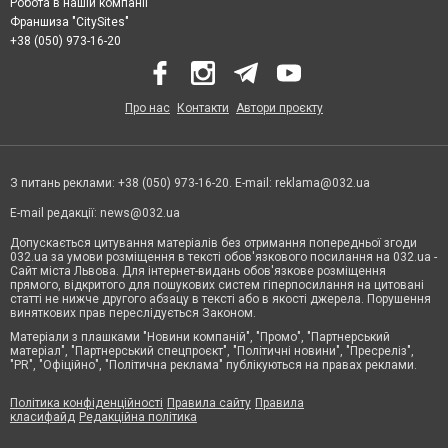
Робота в нашій компанії
Франшиза "CitySites"
+38 (050) 973-16-20
Про нас
Контакти
Автори проєкту
З питань реклами: +38 (050) 973-16-20. E-mail:
reklama@032.ua
E-mail редакції:
news@032.ua
Допускається цитування матеріалів без отримання попередньої згоди
032.ua за умови розміщення в тексті обов'язкового посилання на 032.ua -
Сайт міста Львова. Для інтернет-видань обов'язкове розміщення
прямого, відкритого для пошукових систем гіперпосилання на цитовані
статті не нижче другого абзацу в тексті або в якості джерела. Порушення
виняткових прав переслідується Законом.
Матеріали з плашками "Новини компаній", "Промо", "Партнерський
матеріал", "Партнерський спецпроєкт", "Політичні новини", "Пресреліз",
"PR", "Офіційно", "Політична реклама" публікуються на правах реклами.
Політика конфіденційності
Правила сайту
Правила
класифайд
Редакційна політика